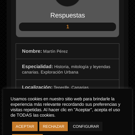
Respuestas
1
Nombre:
Martín Pérez
Especialidad:
Historia, mitología y leyendas
canarias. Exploración Urbana
Localización:
Tenerife, Canarias
Usamos cookies en nuestro sitio web para brindarle la
Biografía:
experiencia más relevante recordando sus preferencias y
Curioso hasta la médula, este tinerfeño no
visitas repetidas. Al hacer clic en "Aceptar", acepta el uso
puede vivir sin aprender algo todos los días.
de TODAS las cookies.
Apasionado de la historia de mi tierra, la
mitología y las leyendas. Disfruto con la
ACEPTAR
RECHAZAR
CONFIGURAR
exploración urbana. Sitios abandonados, otrora