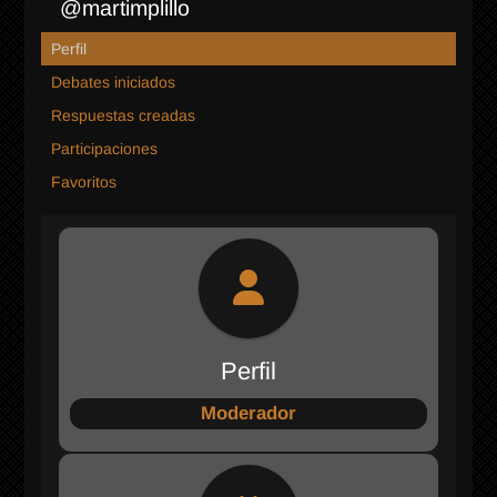
@martimplillo
Perfil
Debates iniciados
Respuestas creadas
Participaciones
Favoritos
Perfil
Moderador