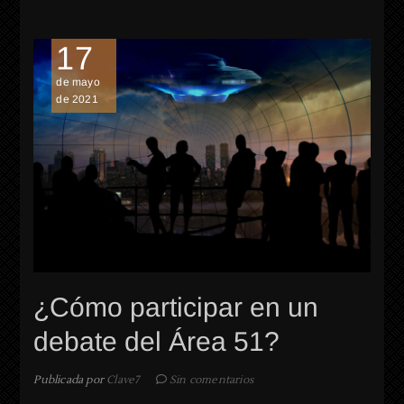
17
AY
de mayo
de 2021
¿Cómo participar en un
debate del Área 51?
Publicada por
Clave7
Sin comentarios