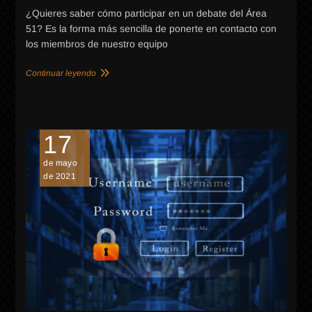
¿Quieres saber cómo participar en un debate del Área
51? Es la forma más sencilla de ponerte en contacto con
los miembros de nuestro equipo
Continuar leyendo
17
AY
de mayo
de 2021