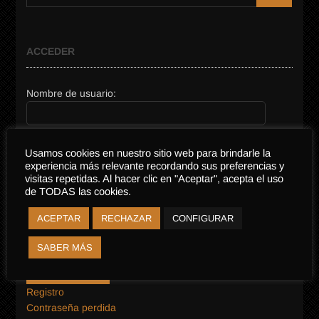
…
ACCEDER
Nombre de usuario:
Usamos cookies en nuestro sitio web para brindarle la
Contraseña:
experiencia más relevante recordando sus preferencias y
visitas repetidas. Al hacer clic en "Aceptar", acepta el uso
de TODAS las cookies.
ACEPTAR
RECHAZAR
CONFIGURAR
Recordar mi contraseña
SABER MÁS
Acceder
Registro
Contraseña perdida