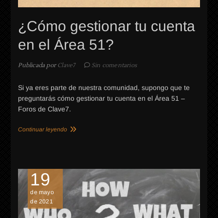
¿Cómo gestionar tu cuenta
en el Área 51?
Publicada por
Clave7
Sin comentarios
Si ya eres parte de nuestra comunidad, supongo que te
preguntarás cómo gestionar tu cuenta en el Área 51 –
Foros de Clave7.
Continuar leyendo
19
AY
de mayo
de 2021