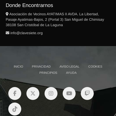
Donde Encontrarnos
Asociación de Vecinos AYATIMAS II AVDA. La Libertad,
Pasaje Ayatimas-Bajos, 2 (Portal 3) San Miguel de Chimisay
38108 San Cristóbal de La Laguna
gro.eteisevalc@ofni
INICIO
PRIVACIDAD
AVISO LEGAL
COOKIES
PRINCIPIOS
AYUDA
facebook
twitter
instagram
youtube
twitch
Tiktok