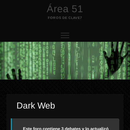
Saltar
Área 51
al
contenido
FOROS DE CLAVE7
Dark Web
Este foro contiene 3 debates y lo actualizó