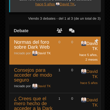
hace 5 años
David TK
.
Viendo 3 debates - del 1 al 3 (de un total de 3)
Debate
Normas del foro
0
0
David
sobre Dark Web
TK
Iniciado por:
David TK
hace 5 años,
2 meses
Consejos para
1
0
David
acceder de modo
TK
seguro
hace 5 años
Iniciado por:
David TK
¿ Crees que el
1
0
David
mero hecho de
TK
acceder a la Dark