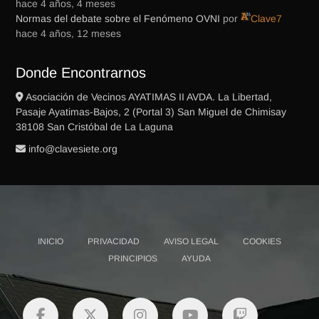
hace 4 años, 4 meses
Normas del debate sobre el Fenómeno OVNI
por
Clave7
hace 4 años, 12 meses
Donde Encontrarnos
Asociación de Vecinos AYATIMAS II AVDA. La Libertad,
Pasaje Ayatimas-Bajos, 2 (Portal 3) San Miguel de Chimisay
38108 San Cristóbal de La Laguna
gro.eteisevalc@ofni
INICIO
PRIVACIDAD
AVISO LEGAL
COOKIES
PRINCIPIOS
AYUDA
facebook
twitter
instagram
youtube
twitch