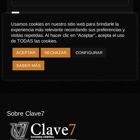
Recordar mi contraseña
Usamos cookies en nuestro sitio web para brindarle la
experiencia más relevante recordando sus preferencias y
Acceder
visitas repetidas. Al hacer clic en "Aceptar", acepta el uso
de TODAS las cookies.
Registro
¿Olvidaste tu contraseña?
ACEPTAR
RECHAZAR
CONFIGURAR
SABER MÁS
Sobre Clave7