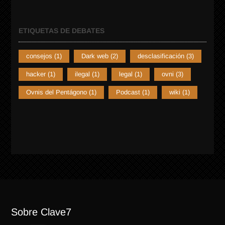
ETIQUETAS DE DEBATES
consejos
(1)
Dark web
(2)
desclasificación
(3)
hacker
(1)
ilegal
(1)
legal
(1)
ovni
(3)
Ovnis del Pentágono
(1)
Podcast
(1)
wiki
(1)
Sobre Clave7