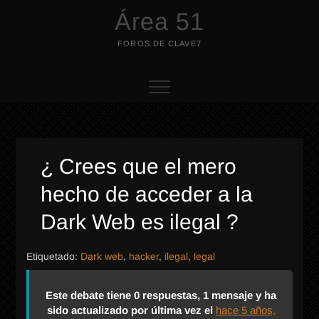
Saltar
Área 51
al
contenido
FOROS DE CLAVE7
¿ Crees que el mero
hecho de acceder a la
Dark Web es ilegal ?
Etiquetado:
Dark web
,
hacker
,
ilegal
,
legal
Este debate tiene 0 respuestas, 1 mensaje y ha
sido actualizado por última vez el
hace 5 años,