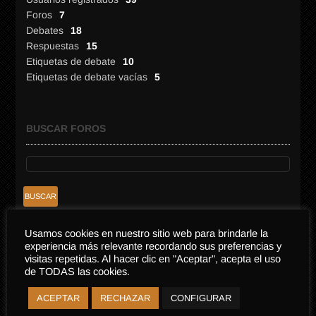
Foros
7
Debates
18
Respuestas
15
Etiquetas de debate
10
Etiquetas de debate vacías
5
BUSCAR FOROS
Usamos cookies en nuestro sitio web para brindarle la
experiencia más relevante recordando sus preferencias y
FOROS
visitas repetidas. Al hacer clic en "Aceptar", acepta el uso
de TODAS las cookies.
Dark Web
ACEPTAR
RECHAZAR
CONFIGURAR
Fenómeno OVNI