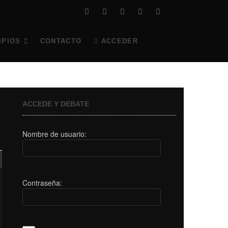
facebook
twitter
instagram
youtube
twitch
Tiktok
IPIOS
CONTACTO
ACCEDER
ACCEDE Y DEBATE
Nombre de usuario:
Contraseña: