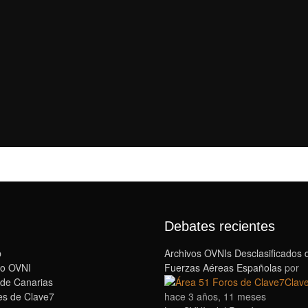
Debates recientes
b
Archivos OVNIs Desclasificados 
o OVNI
Fuerzas Aéreas Españolas
por
 de Canarias
Clav
s de Clave7
hace 3 años, 11 meses