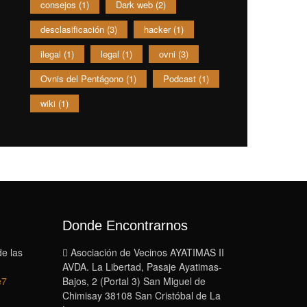
consejos
(1)
Dark web
(2)
desclasificación
(3)
hacker
(1)
ilegal
(1)
legal
(1)
ovni
(3)
Ovnis del Pentágono
(1)
Podcast
(1)
wiki
(1)
Donde Encontrarnos
de las
Asociación de Vecinos AYATIMAS II
AVDA. La Libertad, Pasaje Ayatimas-
e7
Bajos, 2 (Portal 3) San Miguel de
Chimisay 38108 San Cristóbal de La