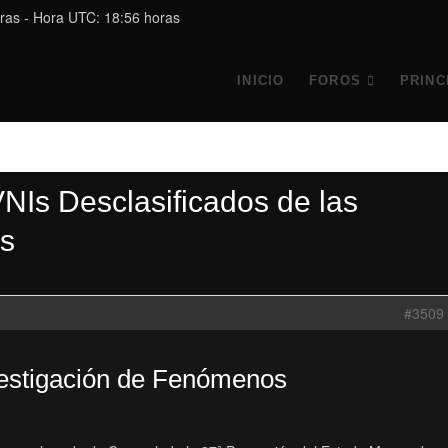
ras - Hora UTC: 18:56 horas
INICIO
FOROS
PRINC
NIs Desclasificados de las
s
#3509
vestigación de Fenómenos