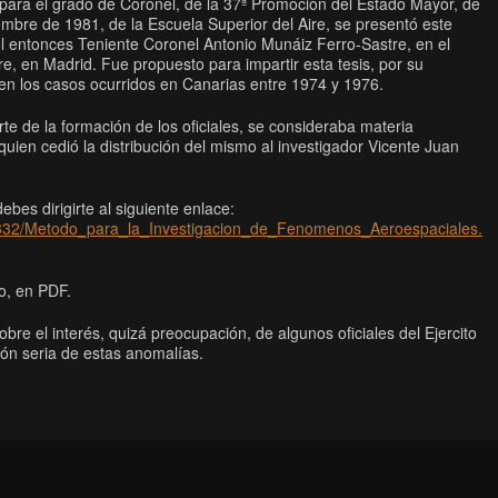
para el grado de Coronel, de la 37ª Promoción del Estado Mayor, de
mbre de 1981, de la Escuela Superior del Aire, se presentó este
el entonces Teniente Coronel Antonio Munáiz Ferro-Sastre, en el
ire, en Madrid. Fue propuesto para impartir esta tesis, por su
en los casos ocurridos en Canarias entre 1974 y 1976.
te de la formación de los oficiales, se consideraba materia
quien cedió la distribución del mismo al investigador Vicente Juan
bes dirigirte al siguiente enlace:
332/Metodo_para_la_Investigacion_de_Fenomenos_Aeroespaciales.
o, en PDF.
bre el interés, quizá preocupación, de algunos oficiales del Ejercito
ción seria de estas anomalías.