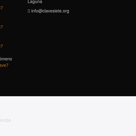
Laguna
e7
gro.eteisevalc@ofni
e7
e7
nómeno
AYUDA