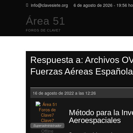
Saltar
gro.eteisevalc@ofni
6 de agosto de 2026 - 19:56 ho
al
contenido
Área 51
FOROS DE CLAVE7
Respuesta a: Archivos OV
Fuerzas Aéreas Española
16 de agosto de 2022 a las 12:26
Método para la In
Aeroespaciales
Clave7
Superadministrador
Offline