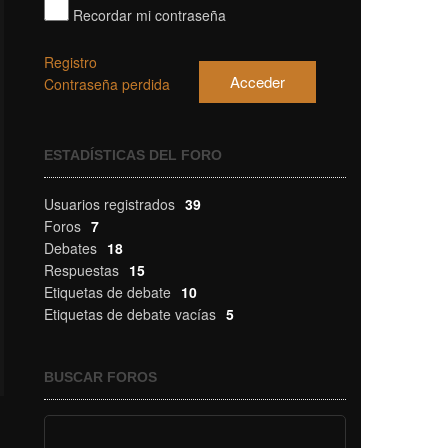
Recordar mi contraseña
Registro
Acceder
Contraseña perdida
ESTADÍSTICAS DEL FORO
Usuarios registrados
39
Foros
7
Debates
18
Respuestas
15
Etiquetas de debate
10
Etiquetas de debate vacías
5
BUSCAR FOROS