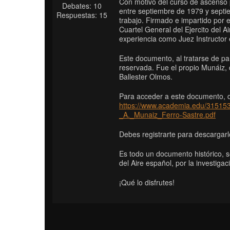
Con motivo del curso de ascenso 
Debates: 10
entre septiembre de 1979 y septie
Respuestas: 15
trabajo. Firmado e impartido por 
Cuartel General del Ejercito del A
experiencia como Juez Instructor 
Este documento, al tratarse de par
reservada. Fue el propio Munáiz, 
Ballester Olmos.
Para acceder a este documento, de
https://www.academia.edu/31515
_A._Munaiz_Ferro-Sastre.pdf
Debes registrarte para descargarl
Es todo un documento histórico, so
del Aire español, por la investiga
¡Qué lo disfrutes!