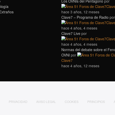
o
Los OVNIs del Pentágono
por
logía
Clav
Extraños
hace 3 años, 12 meses
Clave7 – Programa de Radio
por
Clav
hace 4 años, 4 meses
Clave7 Live
por
Clav
hace 4 años, 4 meses
Normas del debate sobre el Fe
OVNI
por
Clave7
hace 4 años, 12 meses
PRIVACIDAD
AVISO LEGAL
COOKIES
PRINCIPIOS