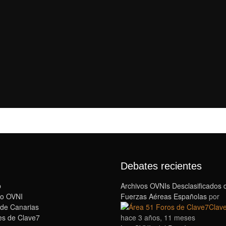
Debates recientes
b
Archivos OVNIs Desclasificados 
o OVNI
Fuerzas Aéreas Españolas
por
 de Canarias
Clav
s de Clave7
hace 3 años, 11 meses