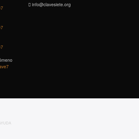
gro.eteisevalc@ofni
e7
e7
e7
nómeno
AYUDA