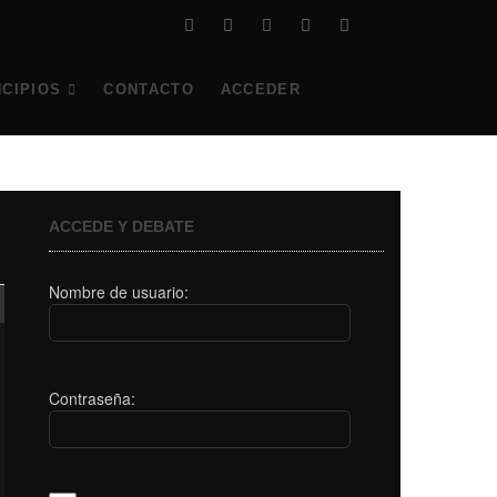
facebook
twitter
instagram
youtube
twitch
Tiktok
NCIPIOS
CONTACTO
ACCEDER
ACCEDE Y DEBATE
Nombre de usuario:
Contraseña: