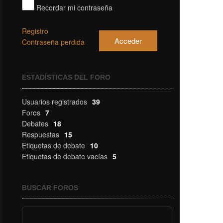
Recordar mi contraseña
Registro
Acceder
Contraseña perdida
ESTADÍSTICAS DEL FORO
Usuarios registrados
39
Foros
7
Debates
18
Respuestas
15
Etiquetas de debate
10
Etiquetas de debate vacías
5
BUSCAR FOROS