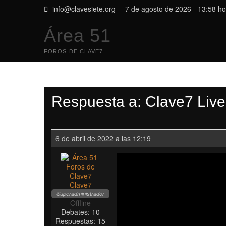
Saltar
gro.eteisevalc@ofni
7 de agosto de 2026 - 13:58 ho
al
contenido
Área 51
FOROS DE CLAVE7
Respuesta a: Clave7 Live
6 de abril de 2022 a las 12:19
Clave7
Superadministrador
Offline
Debates: 10
Respuestas: 15